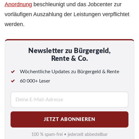
Anordnung
beschleunigt und das Jobcenter zur
vorläufigen Auszahlung der Leistungen verpflichtet
werden.
Newsletter zu Bürgergeld,
Rente & Co.
Wöchentliche Updates zu Bürgergeld & Rente
60 000+ Leser
E
-
M
JETZT ABONNIEREN
a
i
100 % spam-frei • jederzeit abbestellbar
l