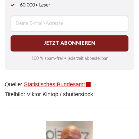
60 000+ Leser
E
-
M
JETZT ABONNIEREN
a
i
100 % spam-frei • jederzeit abbestellbar
l
*
Quelle:
Statistisches Bundesamt
Titelbild: Viktor Kintop / shutterstock