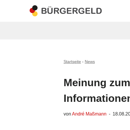
Zum
Inhalt
springen
Startseite
-
News
Meinung zum 
Informatione
von
André Maßmann
18.08.2