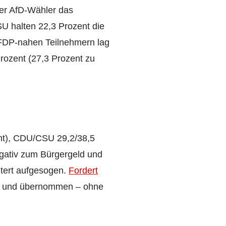
der AfD-Wähler das
SU halten 22,3 Prozent die
 FDP-nahen Teilnehmern lag
Prozent (27,3 Prozent zu
ent), CDU/CSU 29,2/38,5
egativ zum Bürgergeld und
ltert aufgesogen.
Fordert
ert und übernommen – ohne