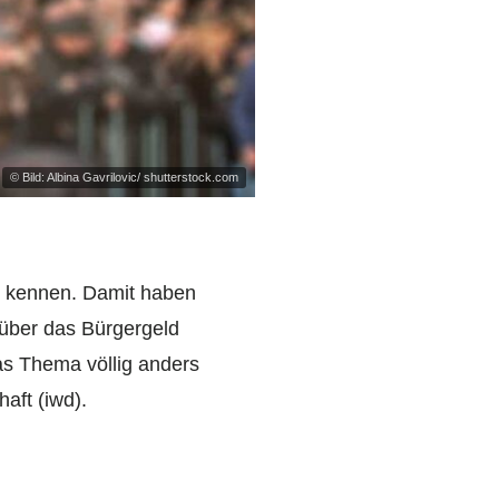
© Bild: Albina Gavrilovic/ shutterstock.com
u kennen. Damit haben
über das Bürgergeld
as Thema völlig anders
aft (iwd).