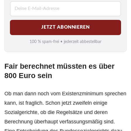
E
-
M
JETZT ABONNIEREN
a
i
100 % spam-frei • jederzeit abbestellbar
l
*
Fair berechnet müssten es über
800 Euro sein
Ob man dann noch vom Existenzminimum sprechen
kann, ist fraglich. Schon jetzt zweifeln einige
Sozialgerichte, ob die Regelsätze und deren
Berechnung überhaupt verfassungsmäßig sind.
Eine Entscheidung des Bundessozialgerichts dazu