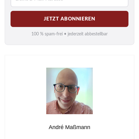
-
M
JETZT ABONNIEREN
a
i
100 % spam-frei • jederzeit abbestellbar
l
*
André Maßmann