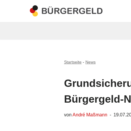
Zum
Inhalt
springen
Startseite
-
News
Grundsicheru
Bürgergeld-N
von
André Maßmann
19.07.2