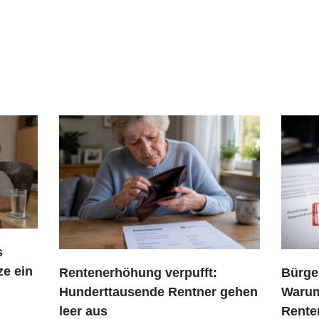
s
ze ein
Rentenerhöhung verpufft:
Bürger
Hunderttausende Rentner gehen
Warum
leer aus
Renten