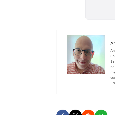
A
An
un
19
no
me
vo
Er