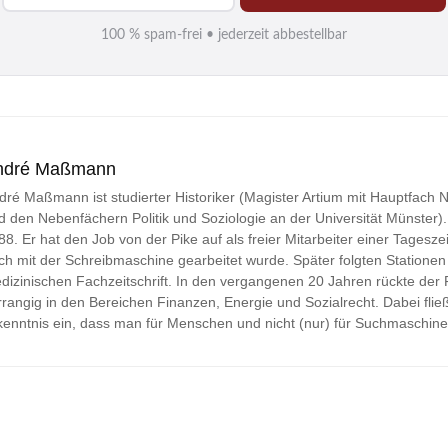
M
100 % spam-frei • jederzeit abbestellbar
a
i
l
*
ndré Maßmann
dré Maßmann ist studierter Historiker (Magister Artium mit Hauptfach
d den Nebenfächern Politik und Soziologie an der Universität Münster). Jo
88. Er hat den Job von der Pike auf als freier Mitarbeiter einer Tageszei
ch mit der Schreibmaschine gearbeitet wurde. Später folgten Stationen 
dizinischen Fachzeitschrift. In den vergangenen 20 Jahren rückte der
rrangig in den Bereichen Finanzen, Energie und Sozialrecht. Dabei fließ
kenntnis ein, dass man für Menschen und nicht (nur) für Suchmaschine