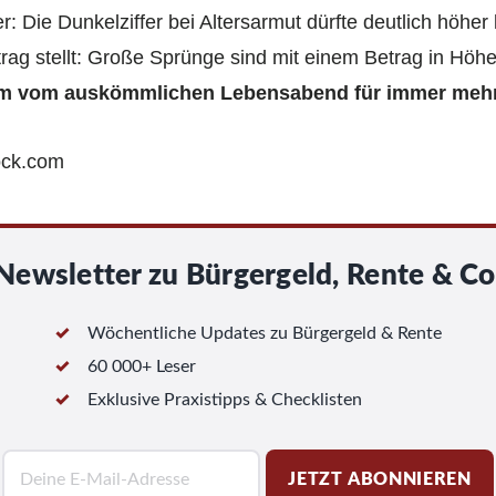
er: Die Dunkelziffer bei Altersarmut dürfte deutlich höh
rag stellt: Große Sprünge sind mit einem Betrag in Höh
um vom auskömmlichen Lebensabend für immer mehr
tock.com
Newsletter zu Bürgergeld, Rente & Co
Wöchentliche Updates zu Bürgergeld & Rente
60 000+ Leser
Exklusive Praxistipps & Checklisten
E
JETZT ABONNIEREN
-