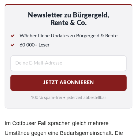
Newsletter zu Bürgergeld,
Rente & Co.
Wöchentliche Updates zu Bürgergeld & Rente
60 000+ Leser
E
-
M
JETZT ABONNIEREN
a
i
100 % spam-frei • jederzeit abbestellbar
l
*
Im Cottbuser Fall sprachen gleich mehrere
Umstände gegen eine Bedarfsgemeinschaft. Die