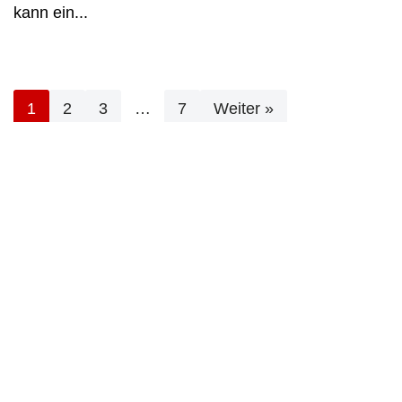
kann ein...
1
2
3
…
7
Weiter »
Bürgergeld Grundlagen
Neue Grundsicherung
Voraussetzungen
Rechner