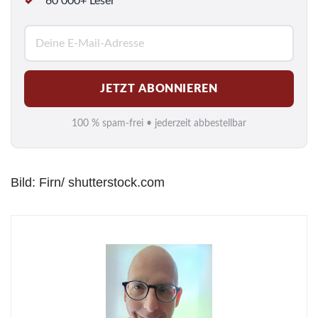
60 000+ Leser
E
-
M
JETZT ABONNIEREN
a
i
100 % spam-frei • jederzeit abbestellbar
l
*
Bild: Firn/ shutterstock.com