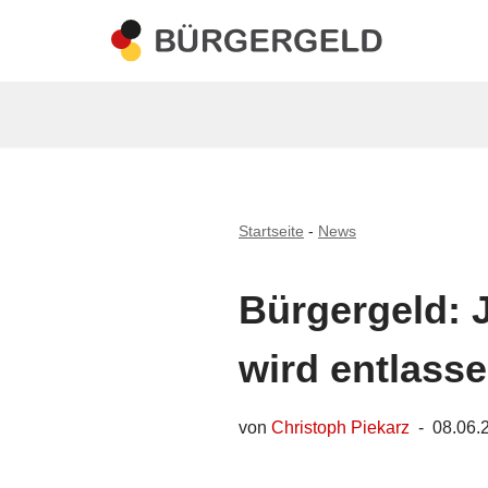
Zum
Inhalt
springen
Startseite
-
News
Bürgergeld: J
wird entlass
von
Christoph Piekarz
08.06.