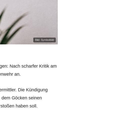
Bild: Symbolbild
lgen: Nach scharfer Kritik am
enwehr an.
ermittler. Die Kündigung
 in dem Göcken seinen
rstoßen haben soll.