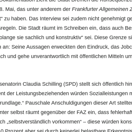
. Mai, das unter anderem der
Frankfurter Allgemeinen 
ert“ zu haben. Das Interview sei zudem nicht genehmigt 
egeln. Die Stadt räumt im Schreiben ein, dass auch Besc
solange sie sachlich und konstruktiv“ sei. Diese Grenze s
ten an: Seine Aussagen erweckten den Eindruck, das Jo
ach und gehe unverantwortlich mit öffentlichen Mitteln u
natorin Claudia Schilling (SPD) stellt sich öffentlich hi
nt der Leistungsbeziehenden würden Sozialleistungen m
Grundlage.“ Pauschale Anschuldigungen dieser Art stellt
ter selbst räumt gegenüber der FAZ ein, dass fehlerhaf
ch „selbstverständlich vorkommen“ – diese würden kons
0 Prozent aber sei durch keinerlei belastbare Erkenntni