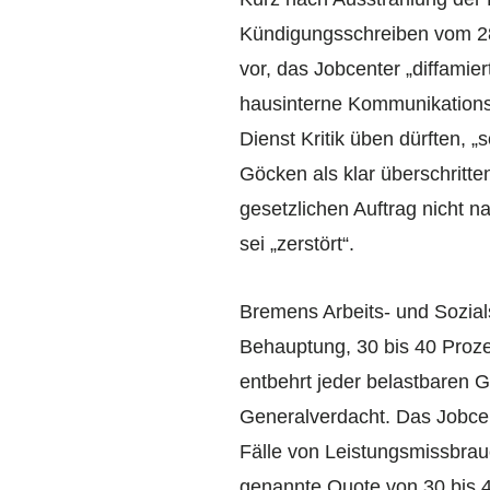
Kündigungsschreiben vom 28
vor, das Jobcenter „diffami
hausinterne Kommunikationsr
Dienst Kritik üben dürften, „
Göcken als klar überschrit
gesetzlichen Auftrag nicht n
sei „zerstört“.
Bremens Arbeits- und Sozialse
Behauptung, 30 bis 40 Proze
entbehrt jeder belastbaren 
Generalverdacht. Das Jobcen
Fälle von Leistungsmissbrau
genannte Quote von 30 bis 4