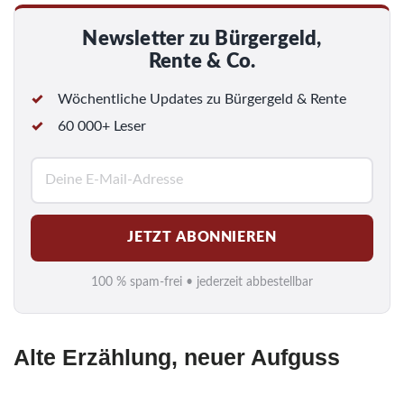
Newsletter zu Bürgergeld,
Rente & Co.
Wöchentliche Updates zu Bürgergeld & Rente
60 000+ Leser
E
-
M
JETZT ABONNIEREN
a
i
100 % spam-frei • jederzeit abbestellbar
l
*
Alte Erzählung, neuer Aufguss