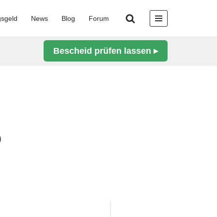
gsgeld
News
Blog
Forum
Bescheid prüfen lassen ▸
b