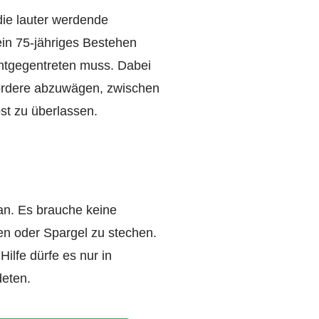
die lauter werdende
in 75-jähriges Bestehen
entgegentreten muss. Dabei
 fordere abzuwägen, zwischen
st zu überlassen.
 an. Es brauche keine
en oder Spargel zu stechen.
ilfe dürfe es nur in
deten.