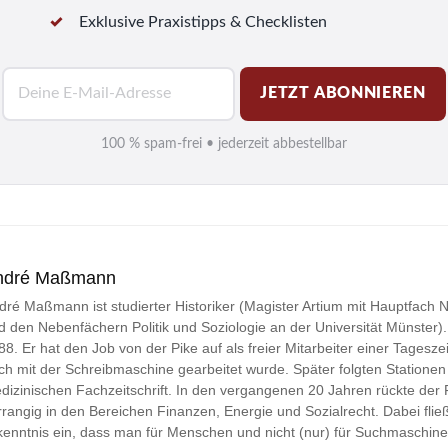
Exklusive Praxistipps & Checklisten
E
JETZT ABONNIEREN
-
M
100 % spam-frei • jederzeit abbestellbar
a
i
l
*
ndré Maßmann
dré Maßmann ist studierter Historiker (Magister Artium mit Hauptfach
d den Nebenfächern Politik und Soziologie an der Universität Münster). Jo
88. Er hat den Job von der Pike auf als freier Mitarbeiter einer Tageszei
ch mit der Schreibmaschine gearbeitet wurde. Später folgten Stationen 
dizinischen Fachzeitschrift. In den vergangenen 20 Jahren rückte der
rrangig in den Bereichen Finanzen, Energie und Sozialrecht. Dabei fließ
kenntnis ein, dass man für Menschen und nicht (nur) für Suchmaschine