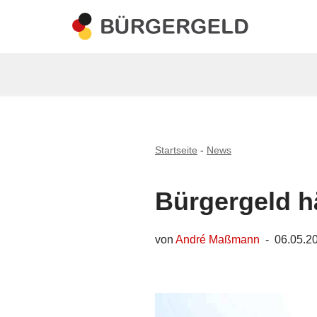
Zum
Inhalt
springen
Startseite
-
News
Bürgergeld h
von
André Maßmann
06.05.2