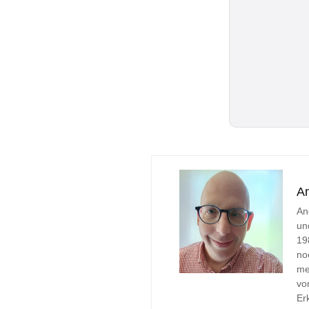
A
An
un
19
no
me
vo
Er