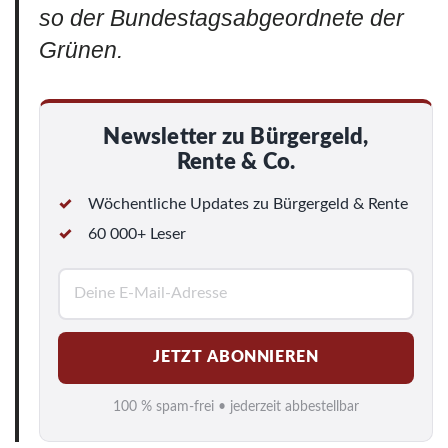
so der Bundestagsabgeordnete der
Grünen.
Newsletter zu Bürgergeld,
Rente & Co.
Wöchentliche Updates zu Bürgergeld & Rente
60 000+ Leser
E
-
M
JETZT ABONNIEREN
a
i
100 % spam-frei • jederzeit abbestellbar
l
*