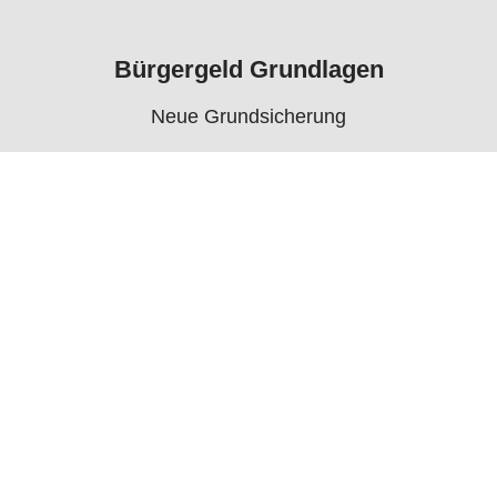
Bürgergeld Grundlagen
Neue Grundsicherung
Voraussetzungen
Rechner
Antrag
Auszahlungstermine
Mehr
Bürgergeld News
Bürgergeld Forum