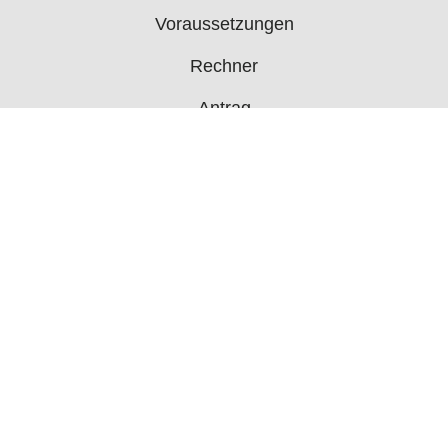
Voraussetzungen
Rechner
Antrag
Auszahlungstermine
Mehr
Bürgergeld News
Bürgergeld Forum
Jobcenter
© 2006 - 2026 buergergeld.org
Impressum
Über uns
Datenschutz