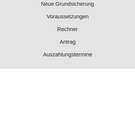
Neue Grundsicherung
Voraussetzungen
Rechner
Antrag
Auszahlungstermine
Mehr
Bürgergeld News
Bürgergeld Forum
Jobcenter
© 2006 - 2026 buergergeld.org