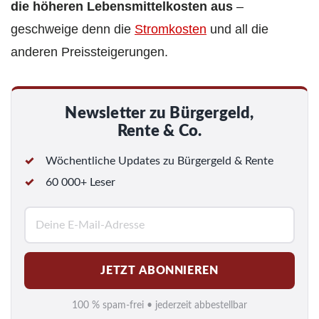
die höheren Lebensmittelkosten aus
–
geschweige denn die
Stromkosten
und all die
anderen Preissteigerungen.
Newsletter zu Bürgergeld,
Rente & Co.
Wöchentliche Updates zu Bürgergeld & Rente
60 000+ Leser
E
-
M
JETZT ABONNIEREN
a
i
100 % spam-frei • jederzeit abbestellbar
l