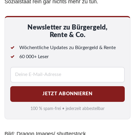
Sozialstaat rein gar nichts mehr zu tun.
Newsletter zu Bürgergeld,
Rente & Co.
Wöchentliche Updates zu Bürgergeld & Rente
60 000+ Leser
E
-
M
JETZT ABONNIEREN
a
i
100 % spam-frei • jederzeit abbestellbar
l
*
Bild: Dragon Images/ shutterstock