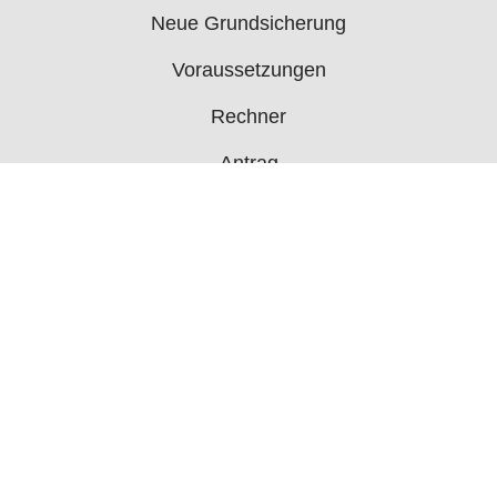
Neue Grundsicherung
Voraussetzungen
Rechner
Antrag
Auszahlungstermine
Mehr
Bürgergeld News
Bürgergeld Forum
Jobcenter
© 2006 - 2026 buergergeld.org