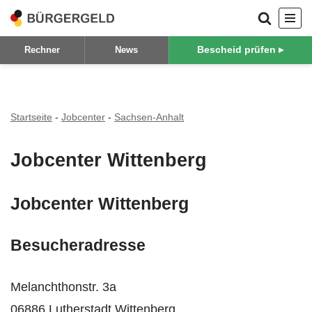
Zum
Bescheid prüfen ▸
Rechner
News
Inhalt
springen
Startseite
-
Jobcenter
-
Sachsen-Anhalt
Jobcenter Wittenberg
Jobcenter Wittenberg
Besucheradresse
Melanchthonstr. 3a
06886 Lutherstadt Wittenberg