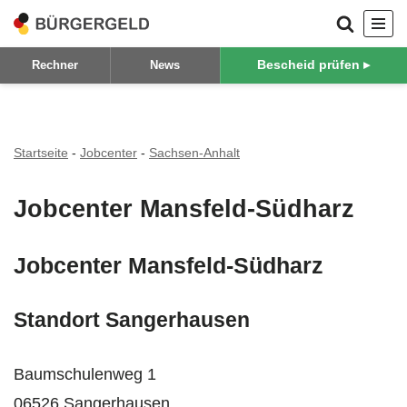
Zum
Bescheid prüfen ▸
Rechner
News
Inhalt
springen
Startseite
-
Jobcenter
-
Sachsen-Anhalt
Jobcenter Mansfeld-Südharz
Jobcenter Mansfeld-Südharz
Standort Sangerhausen
Baumschulenweg 1
06526 Sangerhausen