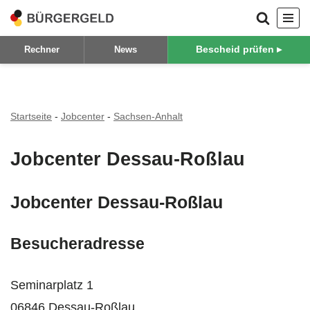
Zum
Bescheid prüfen ▸
Rechner
News
Inhalt
springen
Startseite
-
Jobcenter
-
Sachsen-Anhalt
Jobcenter Dessau-Roßlau
Jobcenter Dessau-Roßlau
Besucheradresse
Seminarplatz 1
06846 Dessau-Roßlau