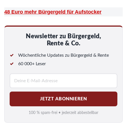
48 Euro mehr Bürgergeld für Aufstocker
Newsletter zu Bürgergeld,
Rente & Co.
Wöchentliche Updates zu Bürgergeld & Rente
60 000+ Leser
E
-
M
JETZT ABONNIEREN
a
i
100 % spam-frei • jederzeit abbestellbar
l
*