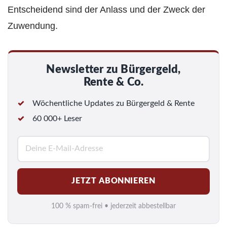
Entscheidend sind der Anlass und der Zweck der
Zuwendung.
Newsletter zu Bürgergeld,
Rente & Co.
Wöchentliche Updates zu Bürgergeld & Rente
60 000+ Leser
E
-
M
JETZT ABONNIEREN
a
i
100 % spam-frei • jederzeit abbestellbar
l
*