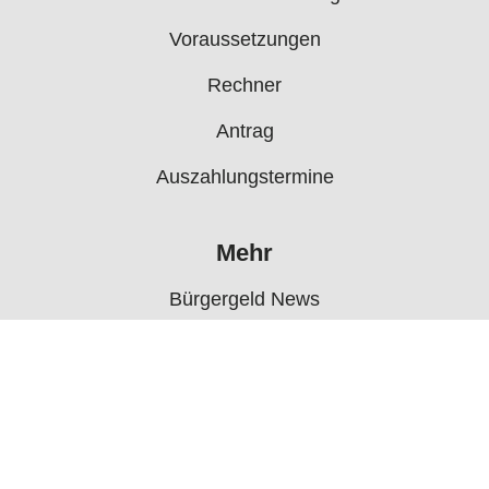
Voraussetzungen
Rechner
Antrag
Auszahlungstermine
Mehr
Bürgergeld News
Bürgergeld Forum
Jobcenter
© 2006 - 2026 buergergeld.org
Impressum
Über uns
Datenschutz