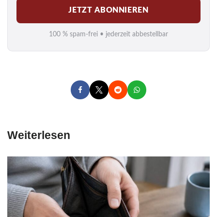
JETZT ABONNIEREN
a
i
100 % spam-frei • jederzeit abbestellbar
l
*
Weiterlesen