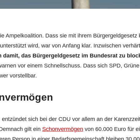
 die Ampelkoalition. Dass sie mit ihrem Bürgergeldgesetz 
d unterstützt wird, war von Anfang klar. Inzwischen verhä
n damit, das Bürgergeldgesetz im Bundesrat zu bloc
 warnen vor einem Schnellschuss. Dass sich SPD, Grün
wer vorstellbar.
onvermögen
m entzündet sich bei der CDU vor allem an der Karenzzei
Demnach gilt ein
Schonvermögen
von 60.000 Euro für e
eren Person in einer Bedarfsgemeinschaft bleiben 30.00