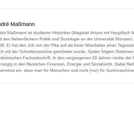
ndré Maßmann
dré Maßmann ist studierter Historiker (Magister Artium mit Hauptfach
d den Nebenfächern Politik und Soziologie an der Universität Münster). Jo
88. Er hat den Job von der Pike auf als freier Mitarbeiter einer Tageszei
ch mit der Schreibmaschine gearbeitet wurde. Später folgten Stationen 
dizinischen Fachzeitschrift. In den vergangenen 20 Jahren rückte der
rrangig in den Bereichen Finanzen, Energie und Sozialrecht. Dabei fließ
kenntnis ein, dass man für Menschen und nicht (nur) für Suchmaschine