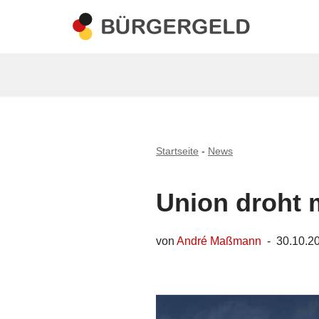
Zum
Inhalt
springen
Startseite
-
News
Union droht 
von
André Maßmann
30.10.2