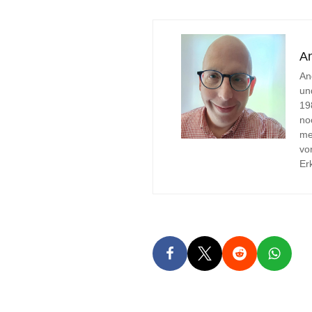
A
An
un
19
no
me
vo
Er