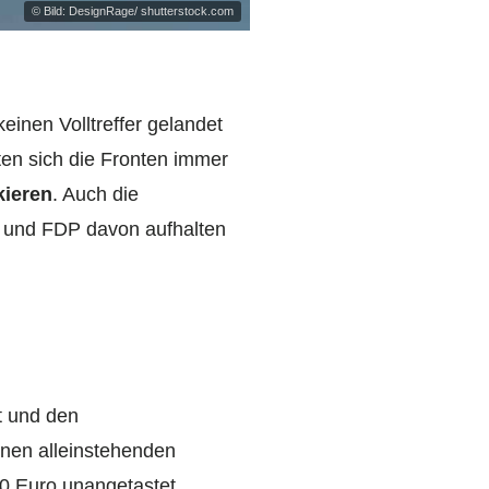
© Bild: DesignRage/ shutterstock.com
keinen Volltreffer gelandet
rten sich die Fronten immer
kieren
. Auch die
e und FDP davon aufhalten
t und den
inen alleinstehenden
0 Euro unangetastet.