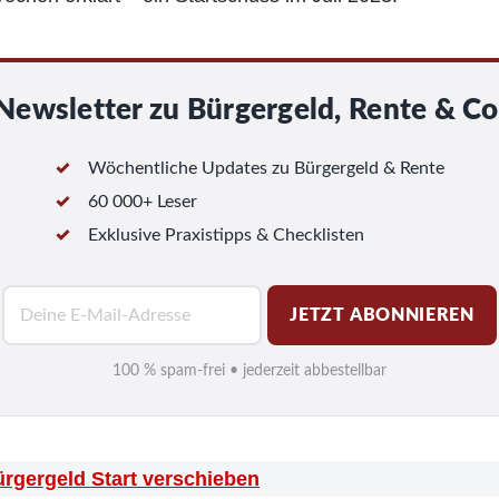
Newsletter zu Bürgergeld, Rente & Co
Wöchentliche Updates zu Bürgergeld & Rente
60 000+ Leser
Exklusive Praxistipps & Checklisten
E
JETZT ABONNIEREN
-
M
100 % spam-frei • jederzeit abbestellbar
a
i
l
ürgergeld Start verschieben
*