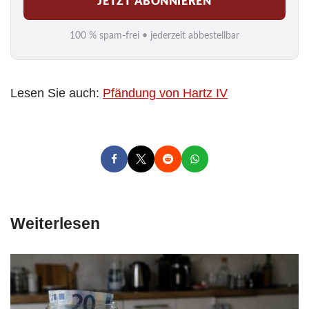
JETZT ABONNIEREN
a
i
100 % spam-frei • jederzeit abbestellbar
l
*
Lesen Sie auch:
Pfändung von Hartz IV
Weiterlesen