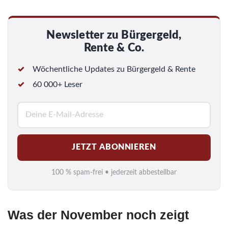
Newsletter zu Bürgergeld,
Rente & Co.
Wöchentliche Updates zu Bürgergeld & Rente
60 000+ Leser
E
-
M
JETZT ABONNIEREN
a
i
100 % spam-frei • jederzeit abbestellbar
l
*
Was der November noch zeigt