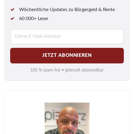
Wöchentliche Updates zu Bürgergeld & Rente
60 000+ Leser
E
-
M
JETZT ABONNIEREN
a
i
100 % spam-frei • jederzeit abbestellbar
l
*