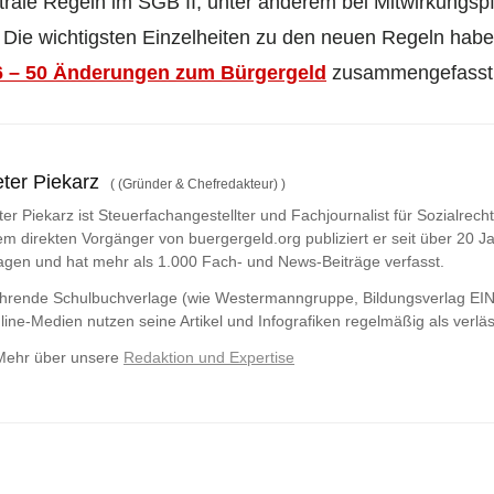
trale Regeln im SGB II, unter anderem bei Mitwirkungspf
ie wichtigsten Einzelheiten zu den neuen Regeln haben
6 – 50 Änderungen zum Bürgergeld
zusammengefasst
ter Piekarz
(
(Gründer & Chefredakteur)
)
ter Piekarz ist Steuerfachangestellter und Fachjournalist für Sozialrech
em direkten Vorgänger von buergergeld.org publiziert er seit über 20 Ja
agen und hat mehr als 1.000 Fach- und News-Beiträge verfasst.
hrende Schulbuchverlage (wie Westermanngruppe,
Bildungsverlag
EIN
line-Medien nutzen seine Artikel und Infografiken regelmäßig als verläs
Mehr über unsere
Redaktion und Expertise