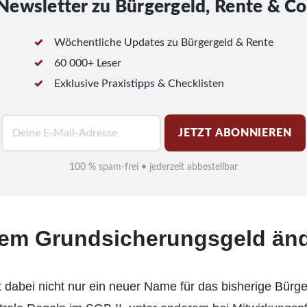
Newsletter zu Bürgergeld, Rente & Co
Wöchentliche Updates zu Bürgergeld & Rente
60 000+ Leser
Exklusive Praxistipps & Checklisten
E
JETZT ABONNIEREN
-
M
100 % spam-frei • jederzeit abbestellbar
a
i
l
dem Grundsicherungsgeld änd
*
 dabei nicht nur ein neuer Name für das bisherige Bürge