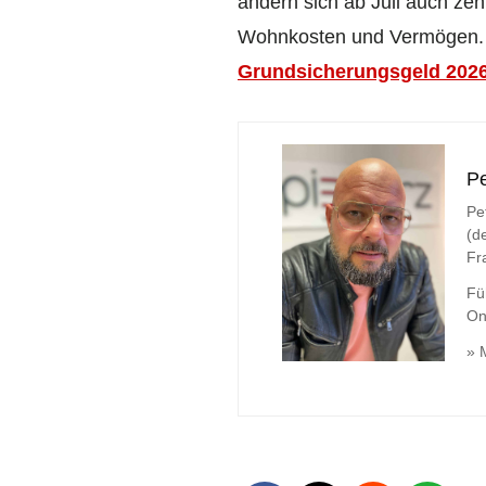
ändern sich ab Juli auch zen
Wohnkosten und Vermögen. D
Grundsicherungsgeld 202
Pe
Pe
(d
Fr
Fü
On
» 