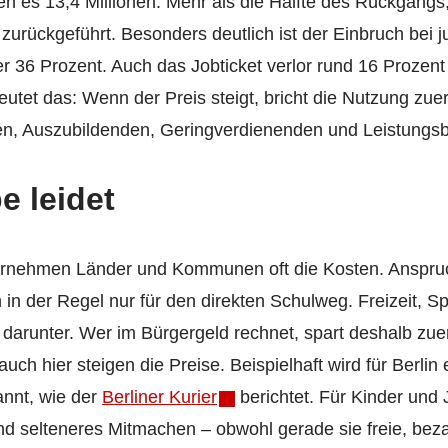
n es 13,4 Millionen. Mehr als die Hälfte des Rückgangs
s zurückgeführt. Besonders deutlich ist der Einbruch be
 36 Prozent. Auch das Jobticket verlor rund 16 Prozent 
deutet das: Wenn der Preis steigt, bricht die Nutzung zu
hen, Auszubildenden, Geringverdienenden und Leistungs
e leidet
rnehmen Länder und Kommunen oft die Kosten. Anspruch
in der Regel nur für den direkten Schulweg. Freizeit, Sp
 darunter. Wer im Bürgergeld rechnet, spart deshalb zuers
 auch hier steigen die Preise. Beispielhaft wird für Berl
annt, wie der
Berliner Kurier
berichtet. Für Kinder und
d selteneres Mitmachen – obwohl gerade sie freie, beza