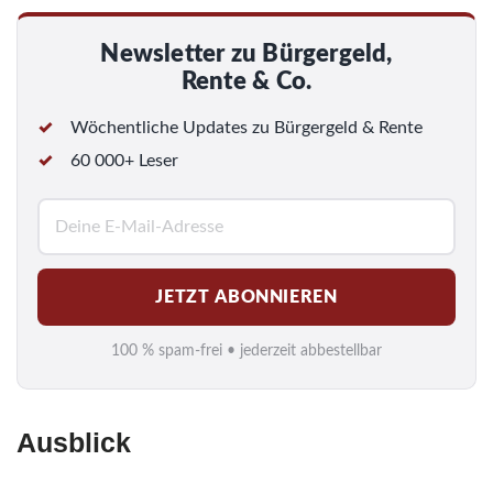
Newsletter zu Bürgergeld,
Rente & Co.
Wöchentliche Updates zu Bürgergeld & Rente
60 000+ Leser
E
-
M
JETZT ABONNIEREN
a
i
100 % spam-frei • jederzeit abbestellbar
l
*
Ausblick