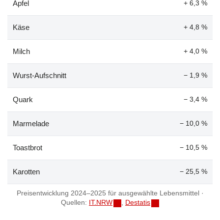
Äpfel
+ 6,3 %
Käse
+ 4,8 %
Milch
+ 4,0 %
Wurst-Aufschnitt
− 1,9 %
Quark
− 3,4 %
Marmelade
− 10,0 %
Toastbrot
− 10,5 %
Karotten
− 25,5 %
Preisentwicklung 2024–2025 für ausgewählte Lebensmittel ·
Quellen:
IT.NRW
,
Destatis