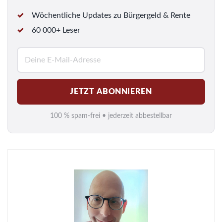
Wöchentliche Updates zu Bürgergeld & Rente
60 000+ Leser
E
-
M
JETZT ABONNIEREN
a
i
100 % spam-frei • jederzeit abbestellbar
l
*