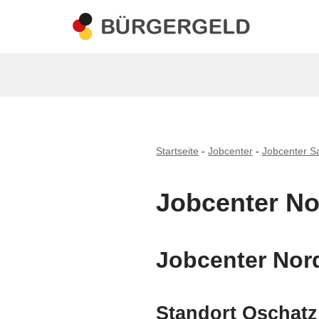
Zum
Inhalt
springen
Startseite
-
Jobcenter
-
Jobcenter S
Jobcenter N
Jobcenter Nor
Standort Oschatz