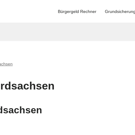
Bürgergeld Rechner
Grundsicherun
achsen
ordsachsen
dsachsen