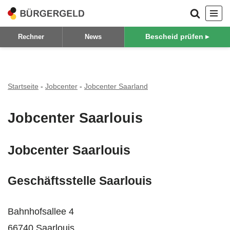
Zum
Bescheid prüfen ▸
Rechner
News
Inhalt
springen
Startseite
-
Jobcenter
-
Jobcenter Saarland
Jobcenter Saarlouis
Jobcenter Saarlouis
Geschäftsstelle Saarlouis
Bahnhofsallee 4
66740 Saarlouis