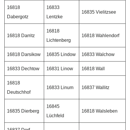
16818
16833
16835 Vielitzsee
Dabergotz
Lentzke
16818
16818 Darritz
16818 Wahlendorf
Lichtenberg
16818 Darsikow
16835 Lindow
16833 Walchow
16833 Dechtow
16831 Linow
16818 Wall
16818
16833 Linum
16837 Wallitz
Deutschhof
16845
16835 Dierberg
16818 Walsleben
Lüchfeld
16837 Dorf