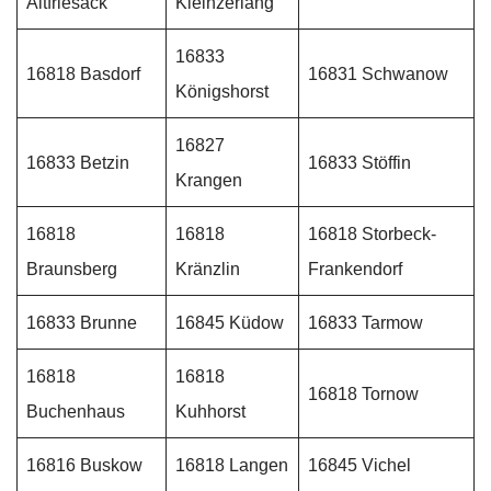
Altfriesack
Kleinzerlang
16833
16818 Basdorf
16831 Schwanow
Königshorst
16827
16833 Betzin
16833 Stöffin
Krangen
16818
16818
16818 Storbeck-
Braunsberg
Kränzlin
Frankendorf
16833 Brunne
16845 Küdow
16833 Tarmow
16818
16818
16818 Tornow
Buchenhaus
Kuhhorst
16816 Buskow
16818 Langen
16845 Vichel