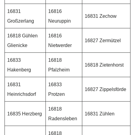
16831
16816
16831 Zechow
Großzerlang
Neuruppin
16818 Gühlen
16816
16827 Zermützel
Glienicke
Nietwerder
16833
16818
16818 Zietenhorst
Hakenberg
Pfalzheim
16831
16833
16827 Zippelsförde
Heinrichsdorf
Protzen
16818
16835 Herzberg
16831 Zühlen
Radensleben
16818