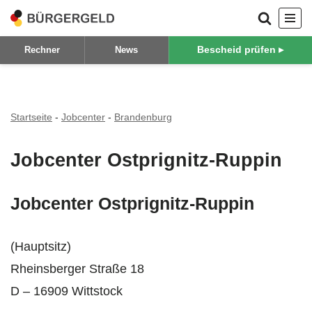
Zum
Bescheid prüfen ▸
Rechner
News
Inhalt
springen
Startseite
-
Jobcenter
-
Brandenburg
Jobcenter Ostprignitz-Ruppin
Jobcenter Ostprignitz-Ruppin
(Hauptsitz)
Rheinsberger Straße 18
D – 16909 Wittstock