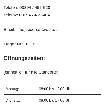
Telefon: 03394 / 465-520
Telefax: 03394 / 465-404
Email: info.jobcenter@opr.de
Träger Nr.: 03802
Öffnungszeiten:
(einheitlich für alle Standorte)
Montag:
08:00 bis 12:00 Uhr
Dienstag:
08:00 bis 17:00 Uhr