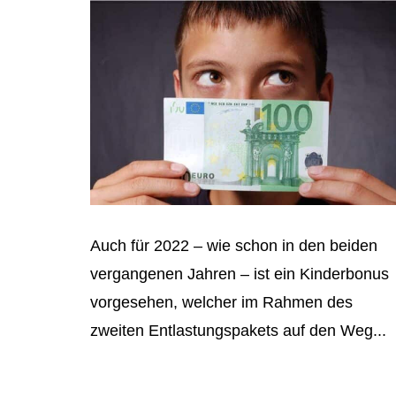
Auch für 2022 – wie schon in den beiden
vergangenen Jahren – ist ein Kinderbonus
vorgesehen, welcher im Rahmen des
zweiten Entlastungspakets auf den Weg...