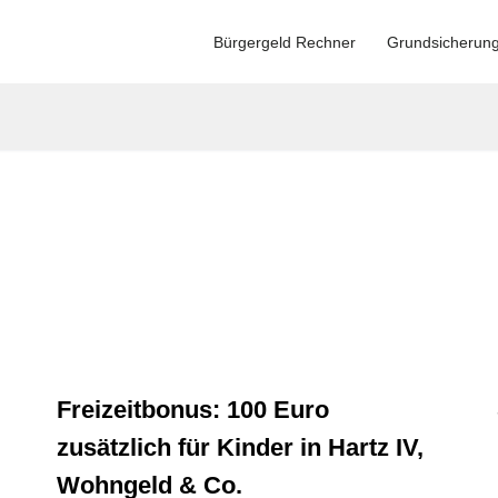
Bürgergeld Rechner
Grundsicherun
Freizeitbonus: 100 Euro
zusätzlich für Kinder in Hartz IV,
Wohngeld & Co.