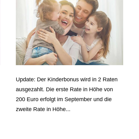
Update: Der Kinderbonus wird in 2 Raten
ausgezahlt. Die erste Rate in Höhe von
200 Euro erfolgt im September und die
zweite Rate in Höhe...