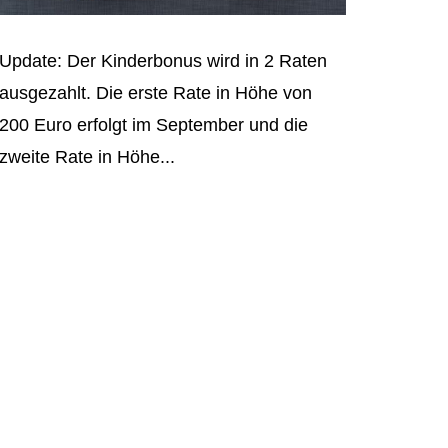
Update: Der Kinderbonus wird in 2 Raten
ausgezahlt. Die erste Rate in Höhe von
200 Euro erfolgt im September und die
zweite Rate in Höhe...