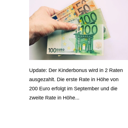
Update: Der Kinderbonus wird in 2 Raten
ausgezahlt. Die erste Rate in Höhe von
200 Euro erfolgt im September und die
zweite Rate in Höhe...