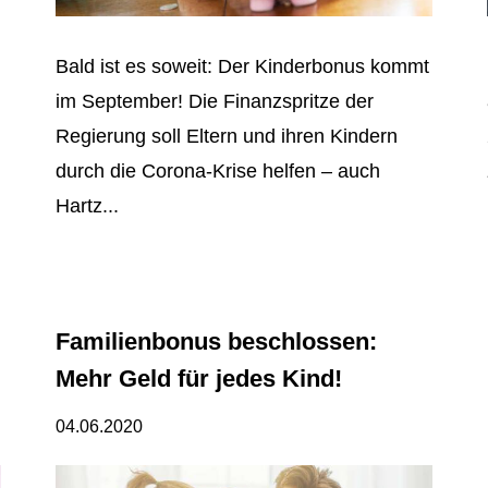
Bald ist es soweit: Der Kinderbonus kommt
im September! Die Finanzspritze der
Regierung soll Eltern und ihren Kindern
durch die Corona-Krise helfen – auch
Hartz...
Familienbonus beschlossen:
Mehr Geld für jedes Kind!
04.06.2020