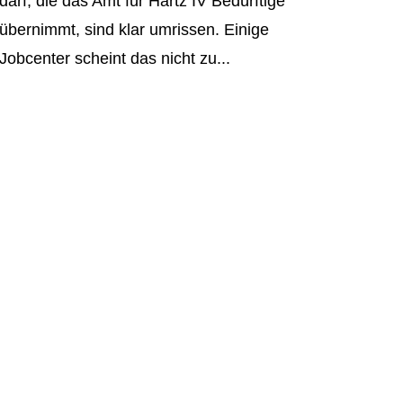
darf, die das Amt für Hartz IV Bedürftige
übernimmt, sind klar umrissen. Einige
Jobcenter scheint das nicht zu...