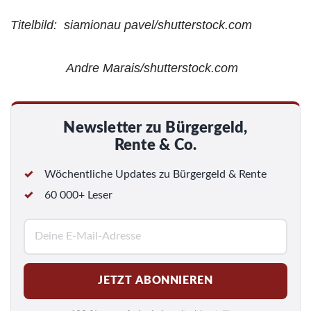
Titelbild: siamionau pavel/shutterstock.com
Andre Marais/shutterstock.com
Newsletter zu Bürgergeld,
Rente & Co.
Wöchentliche Updates zu Bürgergeld & Rente
60 000+ Leser
E
-
M
JETZT ABONNIEREN
a
i