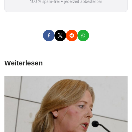
100 % spam-frei • jederzeit abbestellbar
l
*
Weiterlesen