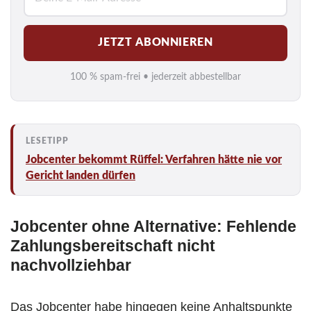
-
M
JETZT ABONNIEREN
a
i
100 % spam-frei • jederzeit abbestellbar
l
*
Jobcenter bekommt Rüffel: Verfahren hätte nie vor
Gericht landen dürfen
Jobcenter ohne Alternative: Fehlende
Zahlungsbereitschaft nicht
nachvollziehbar
Das Jobcenter habe hingegen keine Anhaltspunkte