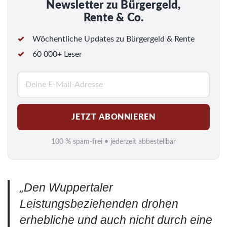
Newsletter zu Bürgergeld,
Rente & Co.
Wöchentliche Updates zu Bürgergeld & Rente
60 000+ Leser
E
-
M
JETZT ABONNIEREN
a
i
100 % spam-frei • jederzeit abbestellbar
l
*
„Den Wuppertaler
Leistungsbeziehenden drohen
erhebliche und auch nicht durch eine