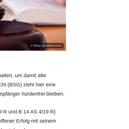
© Elnur (shutterstock)
lten, um damit alte
ht (BSG) zieht hier eine
pfänger hürdenfrei bleiben.
19 R und B 14 AS 4/19 R)
offener Erfolg mit seinem