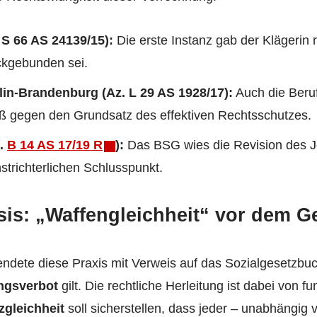
. S 66 AS 24139/15):
Die erste Instanz gab der Klägerin 
ckgebunden sei.
lin-Brandenburg (Az. L 29 AS 1928/17):
Auch die Beruf
ß gegen den Grundsatz des effektiven Rechtsschutzes.
z.
B 14 AS 17/19 R
):
Das BSG wies die Revision des Jo
strichterlichen Schlusspunkt.
sis: „Waffengleichheit“ vor dem G
ndete diese Praxis mit Verweis auf das Sozialgesetzbuc
ngsverbot
gilt. Die rechtliche Herleitung ist dabei von
gleichheit
soll sicherstellen, dass jeder – unabhängig