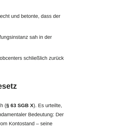
recht und betonte, dass der
ungsinstanz sah in der
bcenters schließlich zurück
esetz
h (
§ 63 SGB X
). Es urteilte,
 fundamentaler Bedeutung: Der
 vom Kontostand – seine