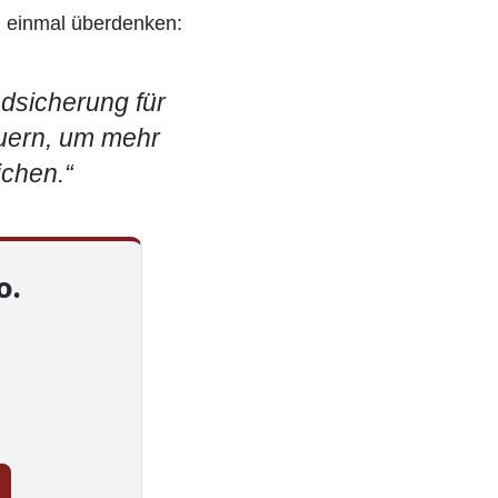
ch einmal überdenken:
ndsicherung für
euern, um mehr
ichen.“
o.