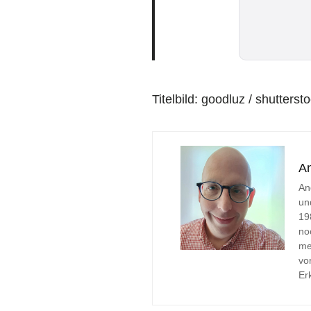
Titelbild: goodluz / shutters
A
An
un
19
no
me
vo
Er