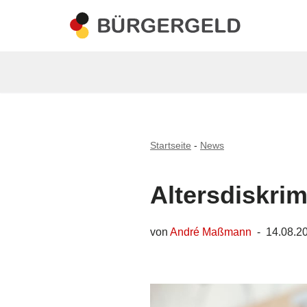
Zum
Inhalt
springen
Startseite
-
News
Altersdiskri
von
André Maßmann
14.08.2