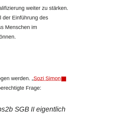
ifizierung weiter zu stärken.
l der Einführung des
ass Menschen im
können.
zogen werden. „
Sozi Simon
berechtigte Frage:
s2b SGB II eigentlich