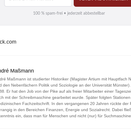
-
M
100 % spam-frei • jederzeit abbestellbar
a
i
l
tock.com
*
ndré Maßmann
dré Maßmann ist studierter Historiker (Magister Artium mit Hauptfach
d den Nebenfächern Politik und Soziologie an der Universität Münster). Jo
88. Er hat den Job von der Pike auf als freier Mitarbeiter einer Tageszei
ch mit der Schreibmaschine gearbeitet wurde. Später folgten Stationen 
dizinischen Fachzeitschrift. In den vergangenen 20 Jahren rückte der
rrangig in den Bereichen Finanzen, Energie und Sozialrecht. Dabei fließ
kenntnis ein, dass man für Menschen und nicht (nur) für Suchmaschine