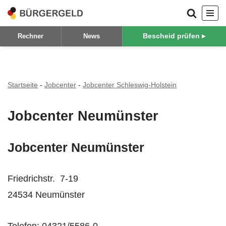
Zum
Bescheid prüfen ▸
Rechner
News
Inhalt
springen
Startseite
-
Jobcenter
-
Jobcenter Schleswig-Holstein
Jobcenter Neumünster
Jobcenter Neumünster
Friedrichstr. 7-19
24534
Neumünster
Telefon: 04321/5586-0