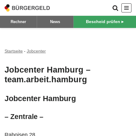
Zum
Bescheid prüfen ▸
Rechner
News
Inhalt
springen
Startseite
-
Jobcenter
Jobcenter Hamburg –
team.arbeit.hamburg
Jobcenter Hamburg
– Zentrale –
Raboisen 28