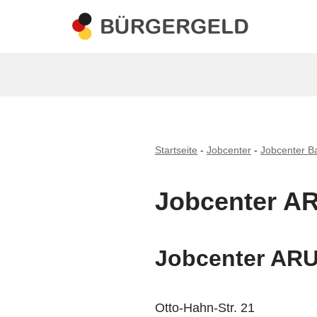
Zum
Inhalt
springen
Startseite
-
Jobcenter
-
Jobcenter B
Jobcenter A
Jobcenter AR
Otto-Hahn-Str. 21