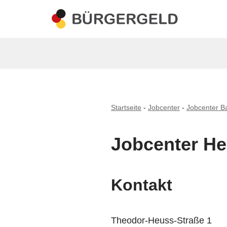
Zum
Inhalt
springen
Startseite
-
Jobcenter
-
Jobcenter B
Jobcenter H
Kontakt
Theodor-Heuss-Straße 1