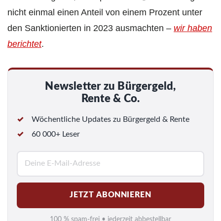
nicht einmal einen Anteil von einem Prozent unter
den Sanktionierten in 2023 ausmachten –
wir haben
berichtet
.
Newsletter zu Bürgergeld,
Rente & Co.
Wöchentliche Updates zu Bürgergeld & Rente
60 000+ Leser
E
-
M
JETZT ABONNIEREN
a
i
100 % spam-frei • jederzeit abbestellbar