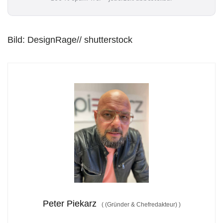
l
*
Bild: DesignRage// shutterstock
Peter Piekarz
(
(Gründer & Chefredakteur)
)