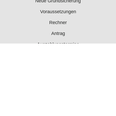
Neue Grundsicherung
Voraussetzungen
Rechner
Antrag
Auszahlungstermine
Mehr
Bürgergeld News
Bürgergeld Forum
Jobcenter
© 2006 - 2026 buergergeld.org