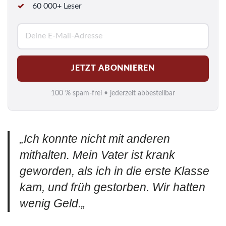
60 000+ Leser
E
-
M
JETZT ABONNIEREN
a
i
100 % spam-frei • jederzeit abbestellbar
l
*
„
Ich konnte nicht mit anderen
mithalten. Mein Vater ist krank
geworden, als ich in die erste Klasse
kam, und früh gestorben. Wir hatten
wenig Geld.
„