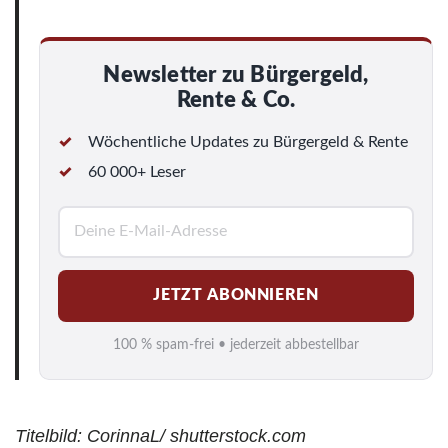
Newsletter zu Bürgergeld,
Rente & Co.
Wöchentliche Updates zu Bürgergeld & Rente
60 000+ Leser
E
-
M
JETZT ABONNIEREN
a
i
100 % spam-frei • jederzeit abbestellbar
l
*
Titelbild: CorinnaL/ shutterstock.com