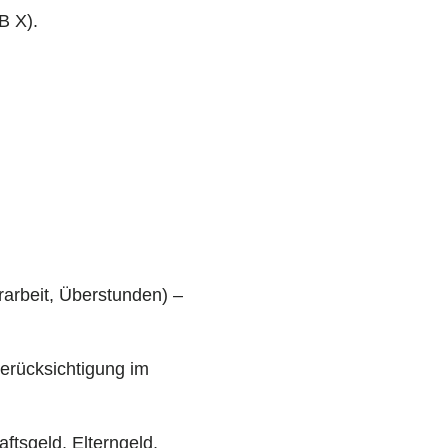
B X).
hrarbeit, Überstunden) –
erücksichtigung im
ftsgeld, Elterngeld,