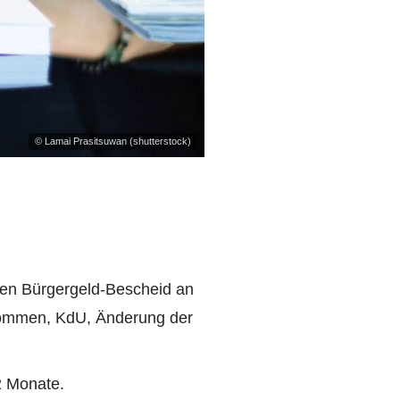
© Lamai Prasitsuwan (shutterstock)
ten Bürgergeld-Bescheid an
kommen, KdU, Änderung der
2 Monate.