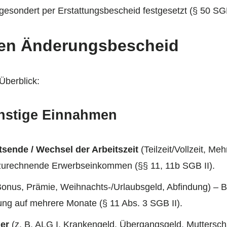
esondert per Erstattungsbescheid festgesetzt (§ 50 SG
nen Änderungsbescheid
Überblick:
nstige Einnahmen
tsende / Wechsel der Arbeitszeit
(Teilzeit/Vollzeit, Me
zurechnende Erwerbseinkommen (§§ 11, 11b SGB II).
Bonus, Prämie, Weihnachts-/Urlaubsgeld, Abfindung) – B
lung auf mehrere Monate (§ 11 Abs. 3 SGB II).
er
(z. B. ALG I, Krankengeld, Übergangsgeld, Mutterscha