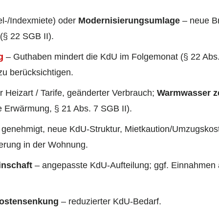
fel-/Indexmiete) oder
Modernisierungsumlage
– neue Br
§ 22 SGB II).
g
– Guthaben mindert die KdU im Folgemonat (§ 22 Abs.
u berücksichtigen.
 Heizart / Tarife, geänderter Verbrauch;
Warmwasser ze
e Erwärmung, § 21 Abs. 7 SGB II).
 genehmigt, neue KdU-Struktur, Mietkaution/Umzugskos
erung in der Wohnung.
nschaft
– angepasste KdU-Aufteilung; ggf. Einnahmen 
kostensenkung
– reduzierter KdU-Bedarf.